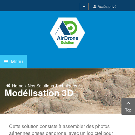
Accès privé
Menu
Home
Nos Solutions Techniques
Modélisation 3D
Top
Cette solution consiste à assembler des photos
aériennes prises par drone, avec un logiciel pour