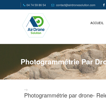
04 74 59 86 54
contact@airdronesolution.com
ACCUEIL
Photogrammétrie Par Dro
-->
Photogrammétrie par drone- Rele