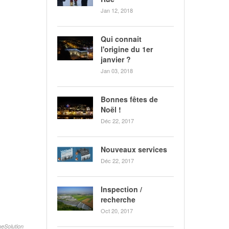
Jan 12, 2018
Qui connait
l'origine du 1er
janvier ?
Jan 03, 2018
Bonnes fêtes de
Noël !
Déc 22, 2017
Nouveaux services
Déc 22, 2017
Inspection /
recherche
Oct 20, 2017
eSolution