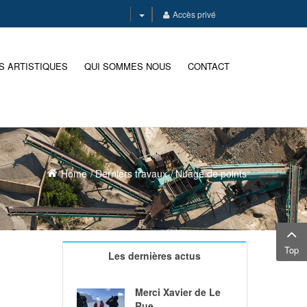
Accès privé
S ARTISTIQUES
QUI SOMMES NOUS
CONTACT
Home
Derniers travaux
Nuage de points
Top
Les dernières actus
Merci Xavier de Le
Rue