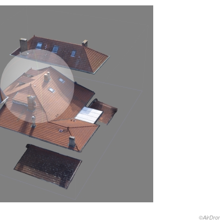
©AirDron