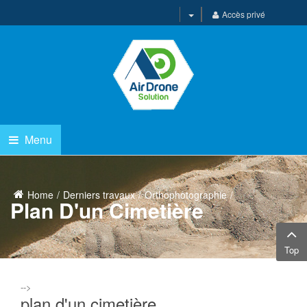
Accès privé
Menu
Home
Derniers travaux
Orthophotographie
Plan D'un Cimetière
Top
-->
plan d'un cimetière