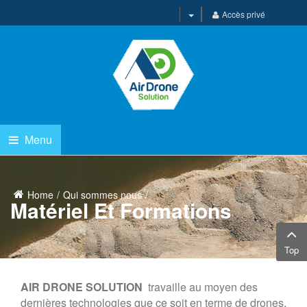
Accès privé
Menu
Home
Qui sommes nous
Matériel Et Formations
Top
AIR DRONE SOLUTION
travaille au moyen des
dernières technologies que ce soit en terme de drones,