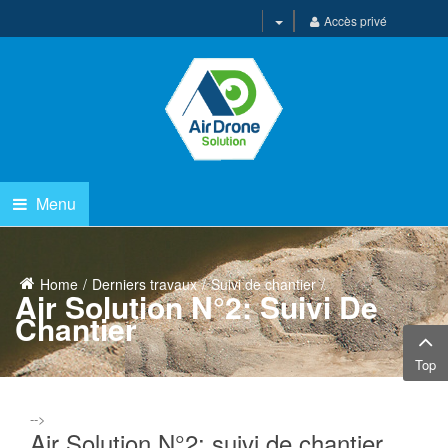
Accès privé
Menu
Home
Derniers travaux
Suivi de chantier
Air Solution N°2: Suivi De
Chantier
Top
-->
Air Solution N°2: suivi de chantier