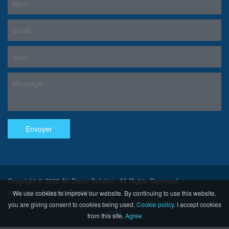
Copyright © 2026 Air Drone Solution. All Rights Reserved
Intégration
Artemus Creation
We use cookies to improve our website. By continuing to use this website,
you are giving consent to cookies being used.
Cookie policy
.
I accept cookies
CGV
from this site.
Agree