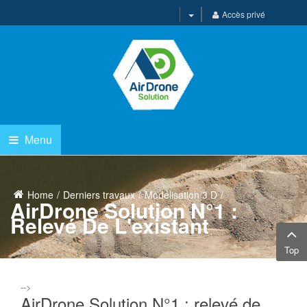
Accès privé
Menu
Home
Derniers travaux
Modélisation 3 D
AirDrone Solution N°1 :
Relevé De L'existant
Top
-->
AirDrone Solution N°1 : relevé de