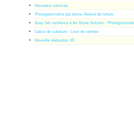
Nouveaux services
Photogrammétrie par drone- Relevé de toiture
Suez fait confiance à Air Drone Solution / Photogrammétr
Calcul de cubature - Levé de carrière
Nouvelle réalisation 3D