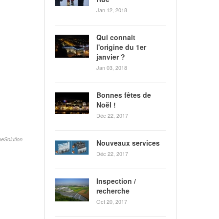
Jan 12, 2018
Qui connait
l'origine du 1er
janvier ?
Jan 03, 2018
Bonnes fêtes de
Noël !
Déc 22, 2017
eSolution
Nouveaux services
Déc 22, 2017
Inspection /
recherche
Oct 20, 2017