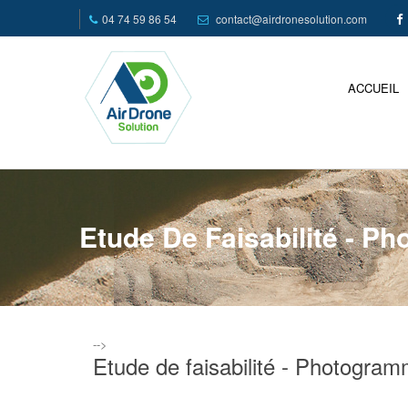
04 74 59 86 54
contact@airdronesolution.com
ACCUEIL
Etude De Faisabilité - P
-->
Etude de faisabilité - Photogram