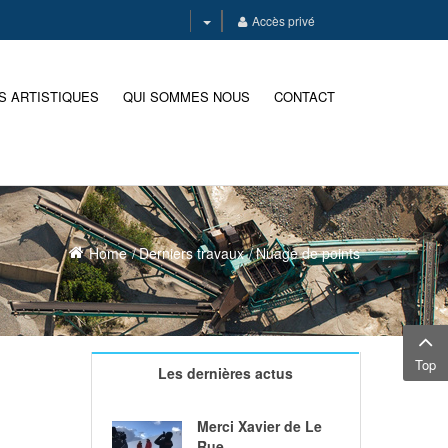
Accès privé
S ARTISTIQUES
QUI SOMMES NOUS
CONTACT
Home
Derniers travaux
Nuage de points
Top
Les dernières actus
Merci Xavier de Le
Rue