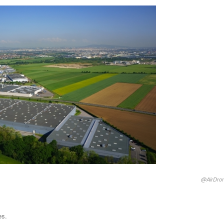
@AirDron
es.