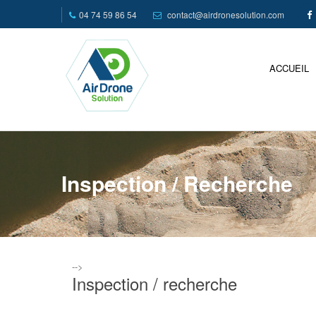
04 74 59 86 54
contact@airdronesolution.com
ACCUEIL
Inspection / Recherche
-->
Inspection / recherche