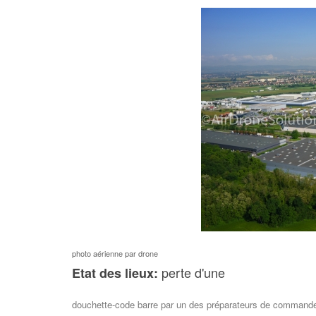
photo aérienne par drone
perte d'une
Etat des lieux:
douchette-code barre par un des préparateurs de command