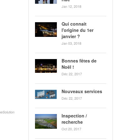
Jan 12, 2018
Qui connait
l'origine du 1er
janvier ?
Jan 03, 2018
Bonnes fêtes de
Noël !
Déc 22, 2017
Nouveaux services
Déc 22, 2017
eSolution
Inspection /
recherche
Oct 20, 2017