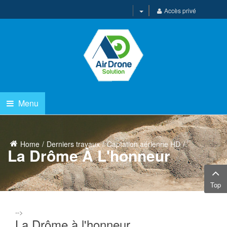
Accès privé
Menu
Home
Derniers travaux
Captation aérienne HD
La Drôme À L'honneur
Top
-->
La Drôme à l'honneur