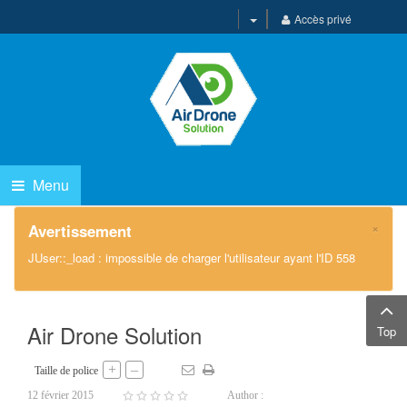
Accès privé
Menu
×
Avertissement
JUser::_load : impossible de charger l'utilisateur ayant l'ID 558
Air Drone Solution
Top
+
–
Taille de police
12 février 2015
Author :