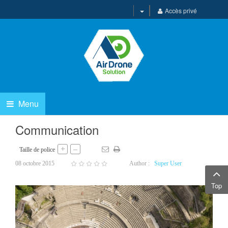
Accès privé
Menu
Communication
+
–
Taille de police
08 octobre 2015
Author :
Super User
Top