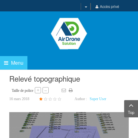
Accès privé
Menu
Relevé topographique
+
–
Taille de police
16 mars 2018
Author :
Super User
Top