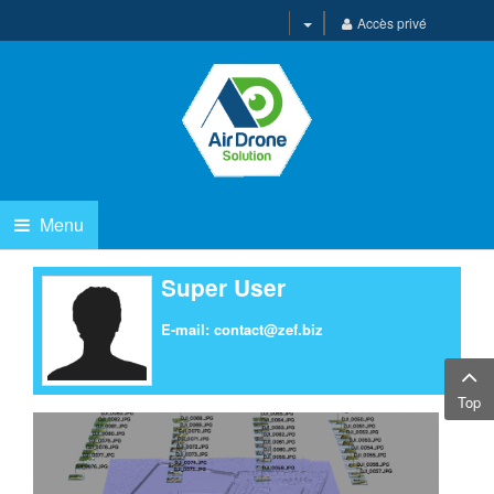
Accès privé
Menu
Super User
E-mail:
contact@zef.biz
Top