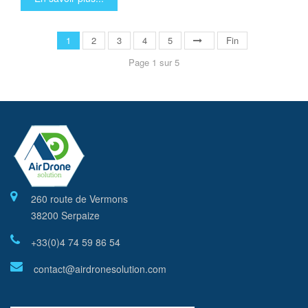
1
2
3
4
5
Fin
Page 1 sur 5
260 route de Vermons
38200 Serpaize
+33(0)4 74 59 86 54
contact@airdronesolution.com